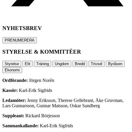
NYHETSBREV
PRENUMERERA
STYRELSE & KOMMITTÈER
Styrelse
Elit
Träning
Ungdom
Bredd
Trivsel
Byråsen
Ekonomi
Ordförande:
Jörgen Norén
Kassör:
Karl-Erik Sigfrids
Ledamöter:
Jenny Eriksson, Therese Gellebrant, Åke Gruvman,
Lars Gunnarsson, Gunnar Matsson, Oskar Sandberg
Suppleant:
Rickard Börjesson
Sammankallande:
Karl-Erik Sigfrids