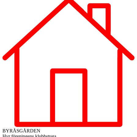
BYRÅSGÅRDEN
Hyr föreningens klubbstuga.