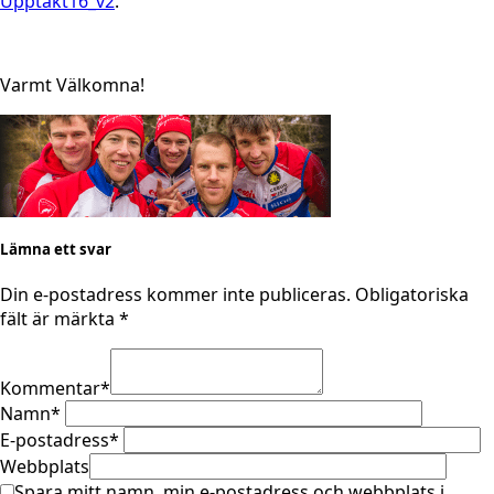
Upptakt16_v2
.
Varmt Välkomna!
Lämna ett svar
Din e-postadress kommer inte publiceras.
Obligatoriska
fält är märkta
*
Kommentar
*
Namn
*
E-postadress
*
Webbplats
Spara mitt namn, min e-postadress och webbplats i