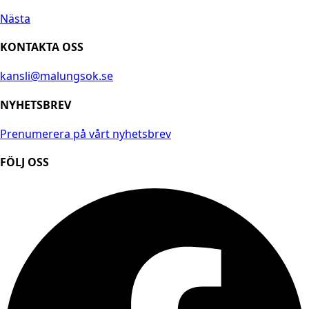
Nästa
KONTAKTA OSS
kansli@malungsok.se
NYHETSBREV
Prenumerera på vårt nyhetsbrev
FÖLJ OSS