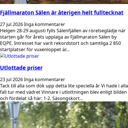
Fjällmaraton Sälen är återigen helt fulltecknat
27 jul 2026
Inga kommentarer
Helgen 28-29 augusti fylls Sälenfjällen av rörelseglädje när
starten går för årets upplaga av Fjällmaraton Sälen by
EQPE. Intresset har varit rekordstort och samtliga 2 850
startplatser för vuxenloppet är…
Utlottade priser
23 jul 2026
Inga kommentarer
Tack till alla som dök upp detta lite speciella år Vi hade i alla
fall tur med vädret Vinnare i utlottningen blev enligt bilden
och fördelat så här: 1-2. Säsongskort…