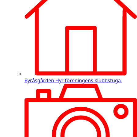
Byråsgården
Hyr föreningens klubbstuga.