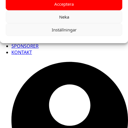
Acceptera
Neka
Naturpasset
Fasta kontroller i närheten av
Inställningar
Malung.
KLOTTERPLANK
SPONSORER
KONTAKT