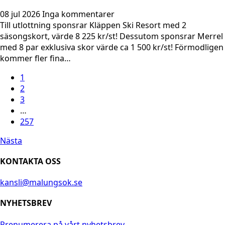
08 jul 2026
Inga kommentarer
Till utlottning sponsrar Kläppen Ski Resort med 2
säsongskort, värde 8 225 kr/st! Dessutom sponsrar Merrel
med 8 par exklusiva skor värde ca 1 500 kr/st! Förmodligen
kommer fler fina…
1
2
3
…
257
Nästa
KONTAKTA OSS
kansli@malungsok.se
NYHETSBREV
Prenumerera på vårt nyhetsbrev