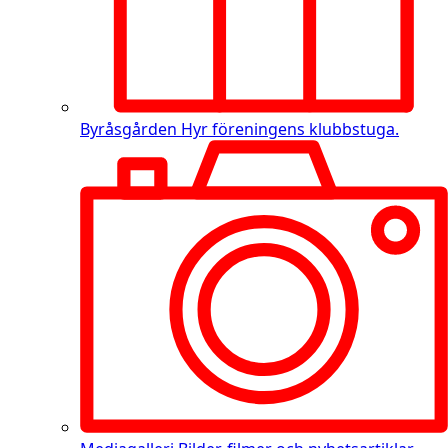
Byråsgården
Hyr föreningens klubbstuga.