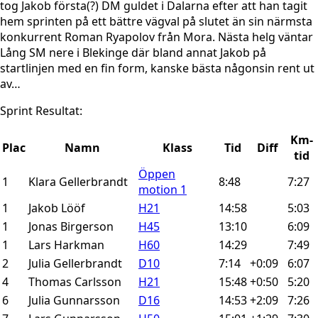
tog Jakob första(?) DM guldet i Dalarna efter att han tagit
hem sprinten på ett bättre vägval på slutet än sin närmsta
konkurrent Roman Ryapolov från Mora. Nästa helg väntar
Lång SM nere i Blekinge där bland annat Jakob på
startlinjen med en fin form, kanske bästa någonsin rent ut
av…
Sprint Resultat:
Km-
Plac
Namn
Klass
Tid
Diff
tid
Öppen
1
Klara Gellerbrandt
8:48
7:27
motion 1
1
Jakob Lööf
H21
14:58
5:03
1
Jonas Birgerson
H45
13:10
6:09
1
Lars Harkman
H60
14:29
7:49
2
Julia Gellerbrandt
D10
7:14
+0:09
6:07
4
Thomas Carlsson
H21
15:48
+0:50
5:20
6
Julia Gunnarsson
D16
14:53
+2:09
7:26