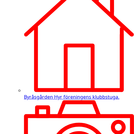
Byråsgården
Hyr föreningens klubbstuga.