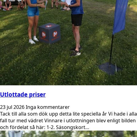
Utlottade priser
23 jul 2026
Inga kommentarer
Tack till alla som dök upp detta lite speciella år Vi hade i alla
fall tur med vädret Vinnare i utlottningen blev enligt bilden
och fördelat så här: 1-2. Säsongskort…