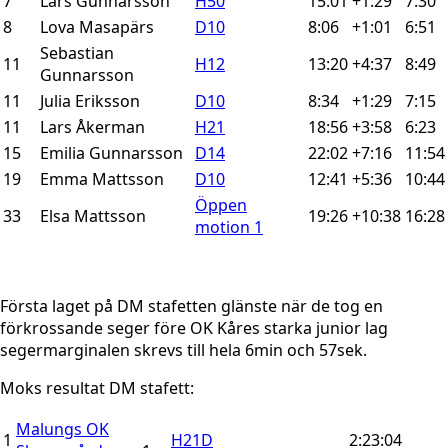
7
Lars Gunnarsson
H50
15:01
+1:29
7:30
8
Lova Masapärs
D10
8:06
+1:01
6:51
Sebastian
11
H12
13:20
+4:37
8:49
Gunnarsson
11
Julia Eriksson
D10
8:34
+1:29
7:15
11
Lars Åkerman
H21
18:56
+3:58
6:23
15
Emilia Gunnarsson
D14
22:02
+7:16
11:54
19
Emma Mattsson
D10
12:41
+5:36
10:44
Öppen
33
Elsa Mattsson
19:26
+10:38
16:28
motion 1
Första laget på DM stafetten glänste när de tog en
förkrossande seger före OK Kåres starka junior lag
segermarginalen skrevs till hela 6min och 57sek.
Moks resultat DM stafett:
Malungs OK
1
H21D
2:23:04