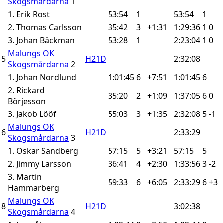
Skogsmårdarna
1
1. Erik Rost
53:54
1
53:54
1
2. Thomas Carlsson
35:42
3
+1:31
1:29:36
1
0
3. Johan Bäckman
53:28
1
2:23:04
1
0
Malungs OK
5
H21D
2:32:08
Skogsmårdarna
2
1. Johan Nordlund
1:01:45
6
+7:51
1:01:45
6
2. Rickard
35:20
2
+1:09
1:37:05
6
0
Börjesson
3. Jakob Lööf
55:03
3
+1:35
2:32:08
5
-1
Malungs OK
6
H21D
2:33:29
Skogsmårdarna
3
1. Oskar Sandberg
57:15
5
+3:21
57:15
5
2. Jimmy Larsson
36:41
4
+2:30
1:33:56
3
-2
3. Martin
59:33
6
+6:05
2:33:29
6
+3
Hammarberg
Malungs OK
8
H21D
3:02:38
Skogsmårdarna
4