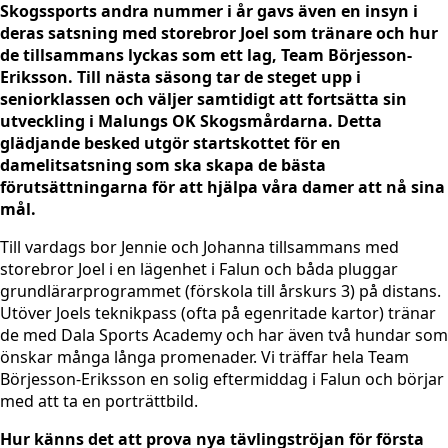
Skogssports andra nummer i år gavs även en insyn i
deras satsning med storebror Joel som tränare och hur
de tillsammans lyckas som ett lag, Team Börjesson-
Eriksson. Till nästa säsong tar de steget upp i
seniorklassen och väljer samtidigt att fortsätta sin
utveckling i Malungs OK Skogsmårdarna. Detta
glädjande besked utgör startskottet för en
damelitsatsning som ska skapa de bästa
förutsättningarna för att hjälpa våra damer att nå sina
mål.
Till vardags bor Jennie och Johanna tillsammans med
storebror Joel i en lägenhet i Falun och båda pluggar
grundlärarprogrammet (förskola till årskurs 3) på distans.
Utöver Joels teknikpass (ofta på egenritade kartor) tränar
de med Dala Sports Academy och har även två hundar som
önskar många långa promenader. Vi träffar hela Team
Börjesson-Eriksson en solig eftermiddag i Falun och börjar
med att ta en porträttbild.
Hur känns det att prova nya tävlingströjan för första