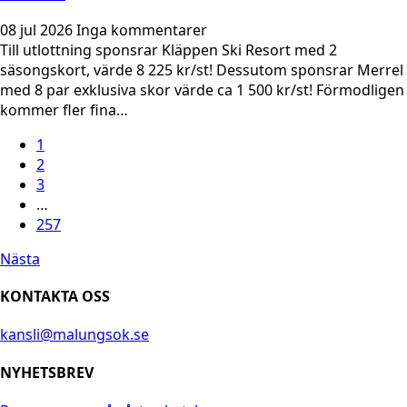
08 jul 2026
Inga kommentarer
Till utlottning sponsrar Kläppen Ski Resort med 2
säsongskort, värde 8 225 kr/st! Dessutom sponsrar Merrel
med 8 par exklusiva skor värde ca 1 500 kr/st! Förmodligen
kommer fler fina…
1
2
3
…
257
Nästa
KONTAKTA OSS
kansli@malungsok.se
NYHETSBREV