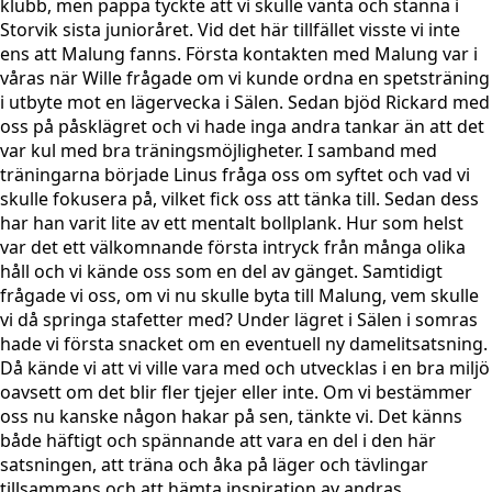
klubb, men pappa tyckte att vi skulle vänta och stanna i
Storvik sista junioråret. Vid det här tillfället visste vi inte
ens att Malung fanns. Första kontakten med Malung var i
våras när Wille frågade om vi kunde ordna en spetsträning
i utbyte mot en lägervecka i Sälen. Sedan bjöd Rickard med
oss på påsklägret och vi hade inga andra tankar än att det
var kul med bra träningsmöjligheter. I samband med
träningarna började Linus fråga oss om syftet och vad vi
skulle fokusera på, vilket fick oss att tänka till. Sedan dess
har han varit lite av ett mentalt bollplank. Hur som helst
var det ett välkomnande första intryck från många olika
håll och vi kände oss som en del av gänget. Samtidigt
frågade vi oss, om vi nu skulle byta till Malung, vem skulle
vi då springa stafetter med? Under lägret i Sälen i somras
hade vi första snacket om en eventuell ny damelitsatsning.
Då kände vi att vi ville vara med och utvecklas i en bra miljö
oavsett om det blir fler tjejer eller inte. Om vi bestämmer
oss nu kanske någon hakar på sen, tänkte vi. Det känns
både häftigt och spännande att vara en del i den här
satsningen, att träna och åka på läger och tävlingar
tillsammans och att hämta inspiration av andras