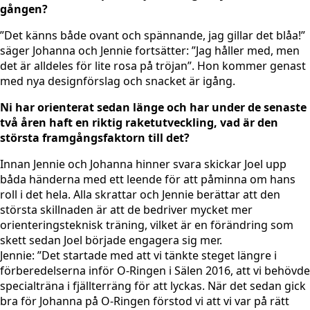
gången?
”Det känns både ovant och spännande, jag gillar det blåa!”
säger Johanna och Jennie fortsätter: ”Jag håller med, men
det är alldeles för lite rosa på tröjan”. Hon kommer genast
med nya designförslag och snacket är igång.
Ni har orienterat sedan länge och har under de senaste
två åren haft en riktig raketutveckling, vad är den
största framgångsfaktorn till det?
Innan Jennie och Johanna hinner svara skickar Joel upp
båda händerna med ett leende för att påminna om hans
roll i det hela. Alla skrattar och Jennie berättar att den
största skillnaden är att de bedriver mycket mer
orienteringsteknisk träning, vilket är en förändring som
skett sedan Joel började engagera sig mer.
Jennie: ”Det startade med att vi tänkte steget längre i
förberedelserna inför O-Ringen i Sälen 2016, att vi behövde
specialträna i fjällterräng för att lyckas. När det sedan gick
bra för Johanna på O-Ringen förstod vi att vi var på rätt