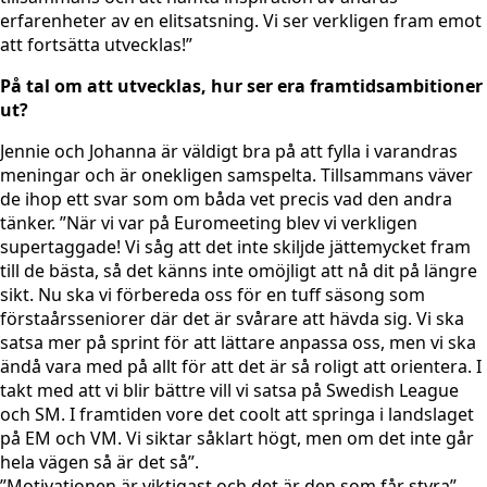
erfarenheter av en elitsatsning. Vi ser verkligen fram emot
att fortsätta utvecklas!”
På tal om att utvecklas, hur ser era framtidsambitioner
ut?
Jennie och Johanna är väldigt bra på att fylla i varandras
meningar och är onekligen samspelta. Tillsammans väver
de ihop ett svar som om båda vet precis vad den andra
tänker. ”När vi var på Euromeeting blev vi verkligen
supertaggade! Vi såg att det inte skiljde jättemycket fram
till de bästa, så det känns inte omöjligt att nå dit på längre
sikt. Nu ska vi förbereda oss för en tuff säsong som
förstaårsseniorer där det är svårare att hävda sig. Vi ska
satsa mer på sprint för att lättare anpassa oss, men vi ska
ändå vara med på allt för att det är så roligt att orientera. I
takt med att vi blir bättre vill vi satsa på Swedish League
och SM. I framtiden vore det coolt att springa i landslaget
på EM och VM. Vi siktar såklart högt, men om det inte går
hela vägen så är det så”.
”Motivationen är viktigast och det är den som får styra”,