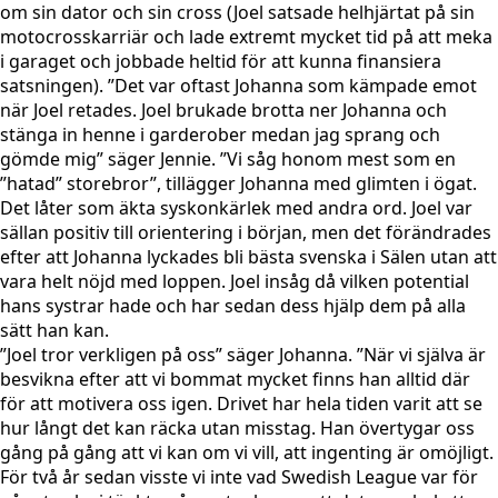
om sin dator och sin cross (Joel satsade helhjärtat på sin
motocrosskarriär och lade extremt mycket tid på att meka
i garaget och jobbade heltid för att kunna finansiera
satsningen). ”Det var oftast Johanna som kämpade emot
när Joel retades. Joel brukade brotta ner Johanna och
stänga in henne i garderober medan jag sprang och
gömde mig” säger Jennie. ”Vi såg honom mest som en
”hatad” storebror”, tillägger Johanna med glimten i ögat.
Det låter som äkta syskonkärlek med andra ord. Joel var
sällan positiv till orientering i början, men det förändrades
efter att Johanna lyckades bli bästa svenska i Sälen utan att
vara helt nöjd med loppen. Joel insåg då vilken potential
hans systrar hade och har sedan dess hjälp dem på alla
sätt han kan.
”Joel tror verkligen på oss” säger Johanna. ”När vi själva är
besvikna efter att vi bommat mycket finns han alltid där
för att motivera oss igen. Drivet har hela tiden varit att se
hur långt det kan räcka utan misstag. Han övertygar oss
gång på gång att vi kan om vi vill, att ingenting är omöjligt.
För två år sedan visste vi inte vad Swedish League var för