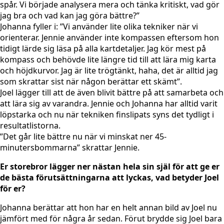
spår. Vi började analysera mera och tänka kritiskt, vad gör
jag bra och vad kan jag göra bättre?”
Johanna fyller i: ”Vi använder lite olika tekniker när vi
orienterar. Jennie använder inte kompassen eftersom hon
tidigt lärde sig läsa på alla kartdetaljer. Jag kör mest på
kompass och behövde lite längre tid till att lära mig karta
och höjdkurvor. Jag är lite trögtänkt, haha, det är alltid jag
som skrattar sist när någon berättar ett skämt”.
Joel lägger till att de även blivit bättre på att samarbeta och
att lära sig av varandra. Jennie och Johanna har alltid varit
löpstarka och nu när tekniken finslipats syns det tydligt i
resultatlistorna.
”Det går lite bättre nu när vi minskat ner 45-
minutersbommarna” skrattar Jennie.
Er storebror lägger ner nästan hela sin själ för att ge er
de bästa förutsättningarna att lyckas, vad betyder Joel
för er?
Johanna berättar att hon har en helt annan bild av Joel nu
jämfört med för några år sedan. Förut brydde sig Joel bara