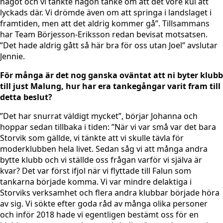
något och vi tänkte någon tanke om att det vore kul att
lyckads där. Vi drömde även om att springa i landslaget i
framtiden, men att det aldrig kommer gå”. Tillsammans
har Team Börjesson-Eriksson redan bevisat motsatsen.
”Det hade aldrig gått så här bra för oss utan Joel” avslutar
Jennie.
För många är det nog ganska oväntat att ni byter klubb
till just Malung, hur har era tankegångar varit fram till
detta beslut?
”Det har snurrat väldigt mycket”, börjar Johanna och
hoppar sedan tillbaka i tiden: ”När vi var små var det bara
Storvik som gällde, vi tänkte att vi skulle tävla för
moderklubben hela livet. Sedan såg vi att många andra
bytte klubb och vi ställde oss frågan varför vi själva är
kvar? Det var först ifjol när vi flyttade till Falun som
tankarna började komma. Vi var mindre delaktiga i
Storviks verksamhet och flera andra klubbar började höra
av sig. Vi sökte efter goda råd av många olika personer
och inför 2018 hade vi egentligen bestämt oss för en