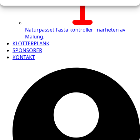
Naturpasset
Fasta kontroller i närheten av
Malung.
KLOTTERPLANK
SPONSORER
KONTAKT