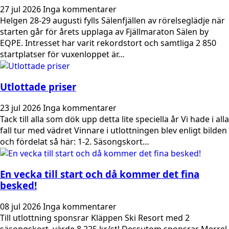
27 jul 2026
Inga kommentarer
Helgen 28-29 augusti fylls Sälenfjällen av rörelseglädje när
starten går för årets upplaga av Fjällmaraton Sälen by
EQPE. Intresset har varit rekordstort och samtliga 2 850
startplatser för vuxenloppet är…
Utlottade priser
23 jul 2026
Inga kommentarer
Tack till alla som dök upp detta lite speciella år Vi hade i alla
fall tur med vädret Vinnare i utlottningen blev enligt bilden
och fördelat så här: 1-2. Säsongskort…
En vecka till start och då kommer det fina
besked!
08 jul 2026
Inga kommentarer
Till utlottning sponsrar Kläppen Ski Resort med 2
säsongskort, värde 8 225 kr/st! Dessutom sponsrar Merrel