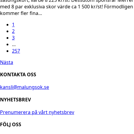
med 8 par exklusiva skor värde ca 1 500 kr/st! Förmodligen
kommer fler fina…
1
2
3
…
257
Nästa
KONTAKTA OSS
kansli@malungsok.se
NYHETSBREV
Prenumerera på vårt nyhetsbrev
FÖLJ OSS