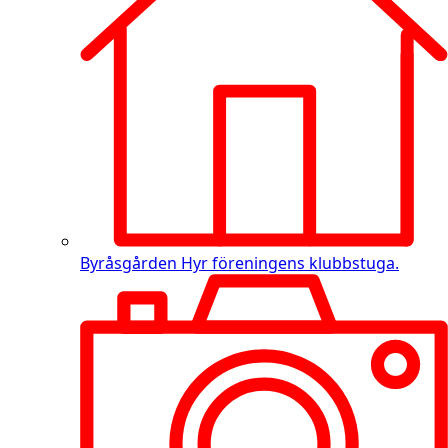
Byråsgården
Hyr föreningens klubbstuga.