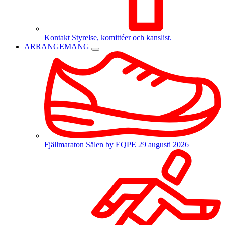
Kontakt
Styrelse, komittéer och kanslist.
ARRANGEMANG
Fjällmaraton Sälen by EQPE
29 augusti 2026