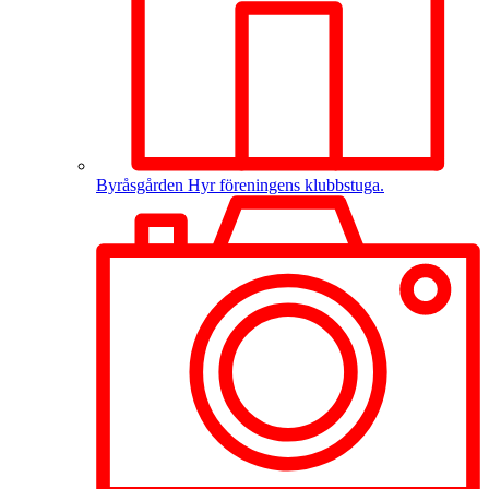
Byråsgården
Hyr föreningens klubbstuga.