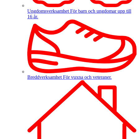
Ungdomsverksamhet
För barn och ungdomar upp till
16 år.
Breddverksamhet
För vuxna och veteraner.