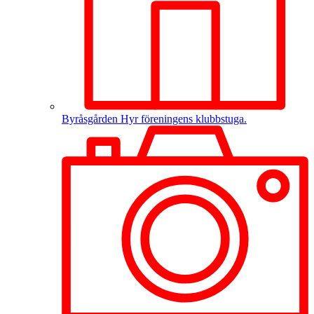
Byråsgården
Hyr föreningens klubbstuga.