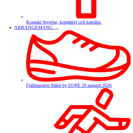
Kontakt
Styrelse, komittéer och kanslist.
ARRANGEMANG
Fjällmaraton Sälen by EQPE
29 augusti 2026