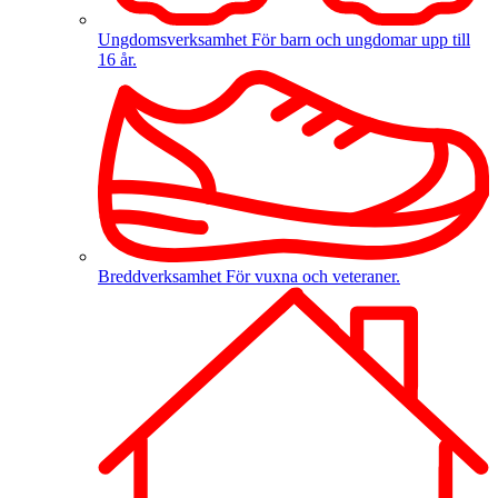
Ungdomsverksamhet
För barn och ungdomar upp till
16 år.
Breddverksamhet
För vuxna och veteraner.