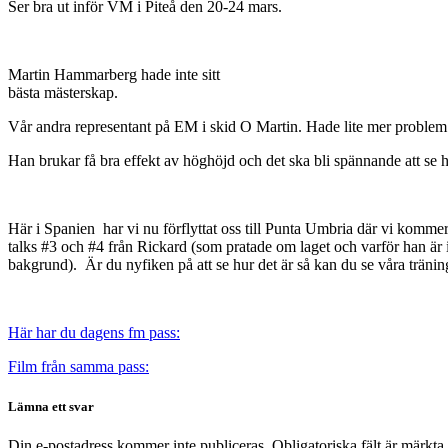
Ser bra ut inför VM i Piteå den 20-24 mars.
Martin Hammarberg hade inte sitt
bästa mästerskap.
Vår andra representant på EM i skid O Martin. Hade lite mer problem m
Han brukar få bra effekt av höghöjd och det ska bli spännande att se 
Här i Spanien har vi nu förflyttat oss till Punta Umbria där vi komme
talks #3 och #4 från Rickard (som pratade om laget och varför han är
bakgrund). Är du nyfiken på att se hur det är så kan du se våra tränin
Här har du dagens fm pass:
Film från samma pass:
Lämna ett svar
Din e-postadress kommer inte publiceras.
Obligatoriska fält är märkta