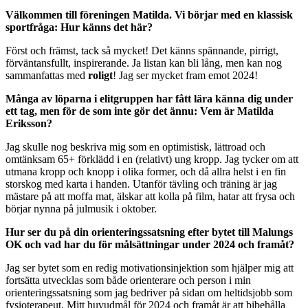
Välkommen till föreningen Matilda. Vi börjar med en klassisk
sportfråga: Hur känns det här?
Först och främst, tack så mycket! Det känns spännande, pirrigt,
förväntansfullt, inspirerande. Ja listan kan bli lång, men kan nog
sammanfattas med
roligt
! Jag ser mycket fram emot 2024!
Många av löparna i elitgruppen har fått lära känna dig under
ett tag, men för de som inte gör det ännu: Vem är Matilda
Eriksson?
Jag skulle nog beskriva mig som en optimistisk, lättroad och
omtänksam 65+ förklädd i en (relativt) ung kropp. Jag tycker om att
utmana kropp och knopp i olika former, och då allra helst i en fin
storskog med karta i handen. Utanför tävling och träning är jag
mästare på att moffa mat, älskar att kolla på film, hatar att frysa och
börjar nynna på julmusik i oktober.
Hur ser du på din orienteringssatsning efter bytet till Malungs
OK och vad har du för målsättningar under 2024 och framåt?
Jag ser bytet som en redig motivationsinjektion som hjälper mig att
fortsätta utvecklas som både orienterare och person i min
orienteringssatsning som jag bedriver på sidan om heltidsjobb som
fysioterapeut. Mitt huvudmål för 2024 och framåt är att bibehålla