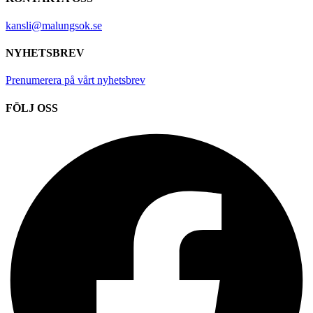
kansli@malungsok.se
NYHETSBREV
Prenumerera på vårt nyhetsbrev
FÖLJ OSS