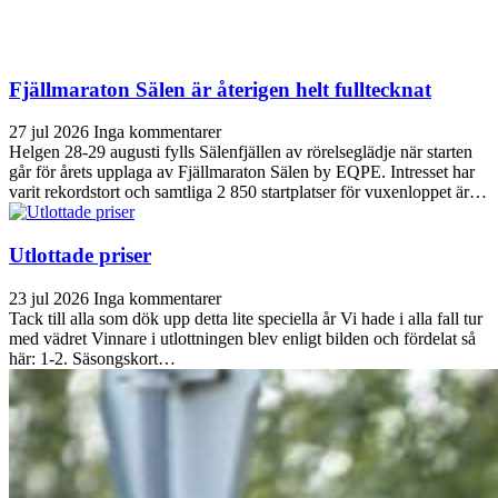
Fjällmaraton Sälen är återigen helt fulltecknat
27 jul 2026
Inga kommentarer
Helgen 28-29 augusti fylls Sälenfjällen av rörelseglädje när starten
går för årets upplaga av Fjällmaraton Sälen by EQPE. Intresset har
varit rekordstort och samtliga 2 850 startplatser för vuxenloppet är…
Utlottade priser
23 jul 2026
Inga kommentarer
Tack till alla som dök upp detta lite speciella år Vi hade i alla fall tur
med vädret Vinnare i utlottningen blev enligt bilden och fördelat så
här: 1-2. Säsongskort…