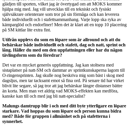
glädjen till sporten, vilket jag är övertygad om att MOKS kommer
hjälpa mig med. Jag vill utvecklas till en tekniskt och fysiskt
självsäkrare orienterare som tror på sin förmåga och kan leverera
både individuellt och i stafettsammanhang. Varje lopp ska ryka av
kämparglöd och endorfiner! Men det är klart att en topp 10 placering
på SM kittlar lite extra fint.
Utifrån upplevs du som en löpare som är allround och att du
behärskar både individuellt och stafett, dag och natt, sprint och
lång. Håller du med om den uppfattningen eller har du någon
tävlingsform som du föredrar?
Det var en mycket generös uppfattning. Jag kan stoltsera med
sistaplatser på natt-SM och dammar av sprintkunskaperna lagom till
O-ringensprinten. Jag skulle nog beskriva mig som bäst i skog med
dagsljus, men tar tacksamt emot så fina ord. På senare tid har virket
blivit lite segare, så jag tror att jag behärskar längre distanser bättre
än korta. Men man vet aldrig vad MOKS-effekten kan medföra,
kanske kan till och med jag bli natt-specialist?
Malungs damtrupp blir i och med ditt byte ytterligare en löpare
starkare. Vad hoppas du som löpare och person kunna bidra
med? Både för gruppen i allmänhet och på stafetterna i
synnerhet.