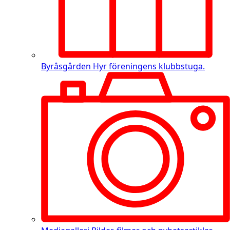
Byråsgården
Hyr föreningens klubbstuga.