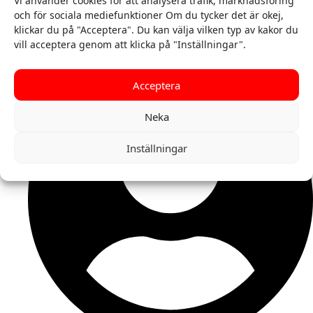
Vi använder cookies för att analysera trafik, marknadsföring
KLOTTERPLANK
och för sociala mediefunktioner Om du tycker det är okej,
SPONSORER
klickar du på "Acceptera". Du kan välja vilken typ av kakor du
KONTAKT
vill acceptera genom att klicka på "Inställningar".
Acceptera
Neka
Inställningar