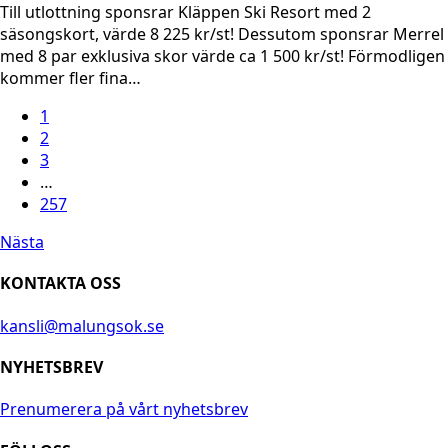
Till utlottning sponsrar Kläppen Ski Resort med 2
säsongskort, värde 8 225 kr/st! Dessutom sponsrar Merrel
med 8 par exklusiva skor värde ca 1 500 kr/st! Förmodligen
kommer fler fina…
1
2
3
…
257
Nästa
KONTAKTA OSS
kansli@malungsok.se
NYHETSBREV
Prenumerera på vårt nyhetsbrev