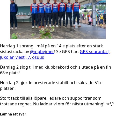
​Herrlag 1 sprang i mål på en 14:e plats efter en stark
sistasträcka av
@mpbejmer
! Se GPS här:
GPS-seuranta |
Jukolan viesti, 7. osuus
​Damlag 2 slog till med klubbrekord och slutade på en fin
68:e plats!
​Herrlag 2 gjorde presterade stabilt och säkrade 51:e
platsen!
​Stort tack till alla löpare, ledare och supportrar som
trotsade regnet. Nu laddar vi om för nästa utmaning! 👊💥
Lämna ett svar